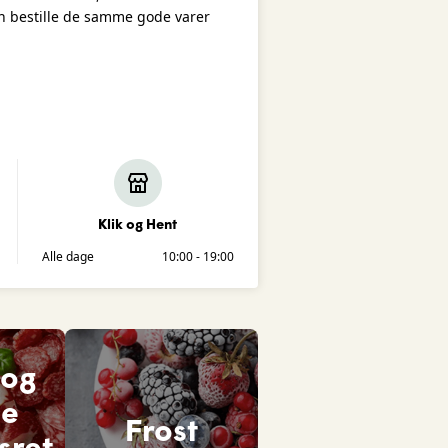
an bestille de samme gode varer
Klik og Hent
Alle dage
10:00 - 19:00
 og
de
Frost
sret