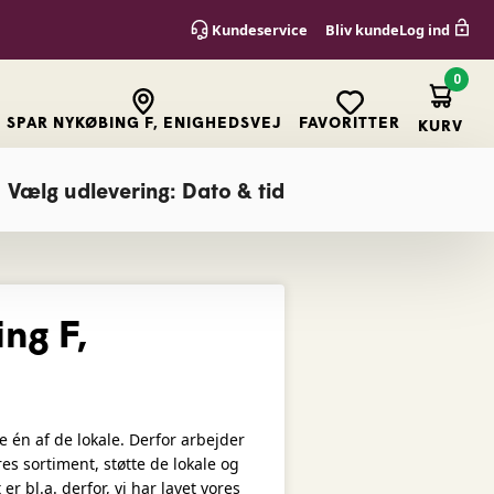
Kundeservice
Bliv kunde
Log ind
0
SPAR NYKØBING F, ENIGHEDSVEJ
FAVORITTER
KURV
Vælg udlevering: Dato & tid
ng F,
re én af de lokale. Derfor arbejder
res sortiment, støtte de lokale og
er bl.a. derfor, vi har lavet vores