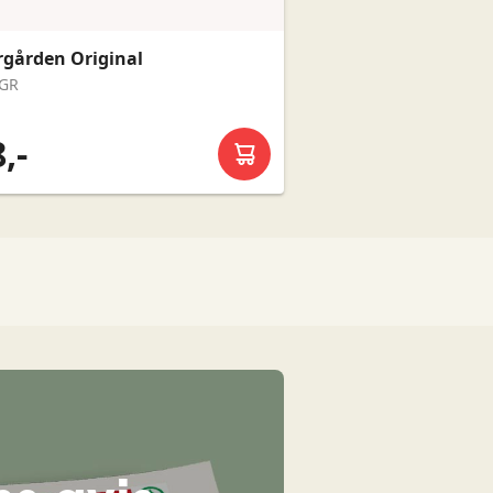
gården Original
 GR
,-
Læg i kurv