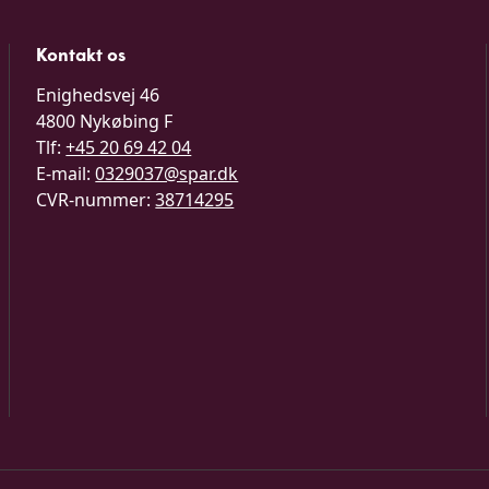
Kontakt os
Enighedsvej 46

4800 Nykøbing F
Tlf:
+45 20 69 42 04
E-mail:
0329037@spar.dk
CVR-nummer:
38714295