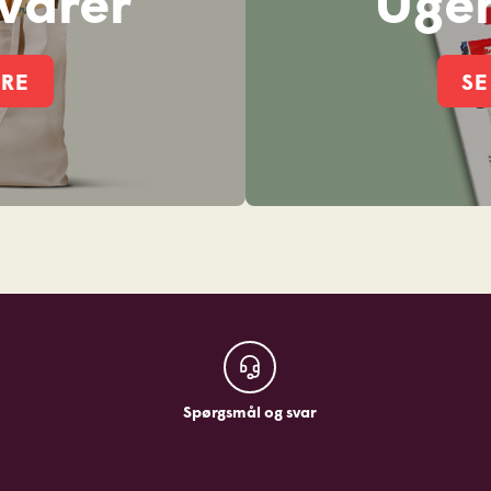
varer
Ugen
ERE
SE
Læg i kurv
Spørgsmål og svar
Spørgsmål og svar