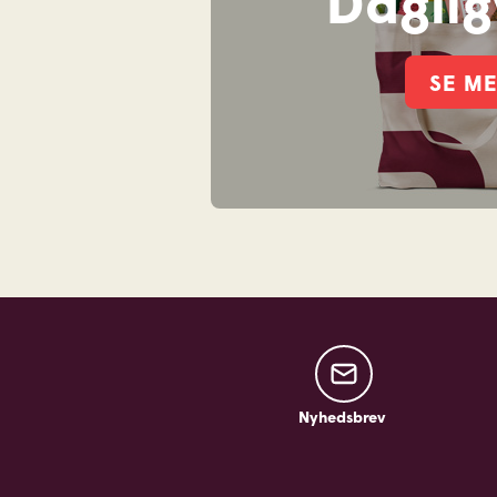
Daglig
Lurpak Smør Saltet
200 GR
SE M
27
95
Nyhedsbrev
Nyhedsbrev