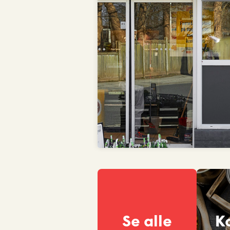
Se alle
K