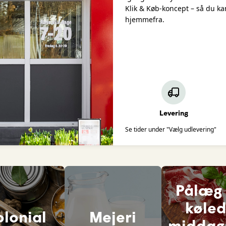
Klik & Køb-koncept – så du k
hjemmefra.
Levering
Se tider under "Vælg udlevering"
Pålæg
køle
olonial
Mejeri
middag