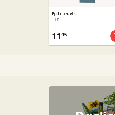
Fp Letmælk
1 LT
11
05