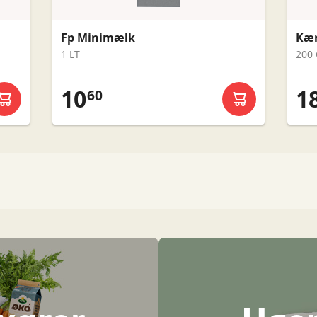
Fp Minimælk
Kær
1 LT
200
10
18
60
Læg i kurv
Læg i kurv